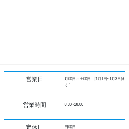
事業所番号
1390400214
住所
〒169-0075
東京都新宿区高田馬場4丁目31-10
ＦＬＡＴ ＭＥＬＳ 1階
電話番号
03-6279-3460
営業日
月曜日～土曜日 [1月1日~1月3日除
く ]
営業時間
8:30~18:00
定休日
日曜日