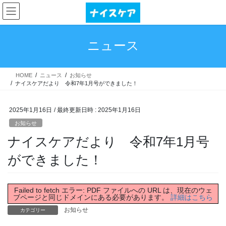
コ
ナ
ン
ビ
テ
ゲ
ン
ー
ニュース
ツ
シ
へ
ョ
ス
ン
HOME
ニュース
お知らせ
キ
に
ナイスケアだより 令和7年1月号ができました！
ッ
移
プ
動
2025年1月16日
/ 最終更新日時 :
2025年1月16日
お知らせ
ナイスケアだより 令和7年1月号
ができました！
Failed to fetch エラー: PDF ファイルへの URL は、現在のウェ
ブページと同じドメインにある必要があります。
詳細はこちら
お知らせ
カテゴリー