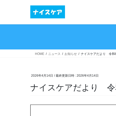
コ
ナ
ン
ビ
テ
ゲ
ン
ー
ツ
シ
へ
ョ
ス
ン
キ
に
ッ
移
HOME
ニュース
お知らせ
ナイスケアだより 令和
プ
動
2026年4月14日
/ 最終更新日時 :
2026年4月14日
ナイスケアだより 令