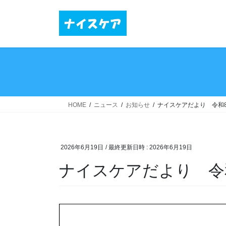
コ
ナ
ン
ビ
テ
ゲ
ン
ー
ツ
シ
へ
ョ
ス
ン
キ
に
ッ
移
HOME
ニュース
お知らせ
ナイスケアだより 令和
プ
動
2026年6月19日
/ 最終更新日時 :
2026年6月19日
ナイスケアだより 令