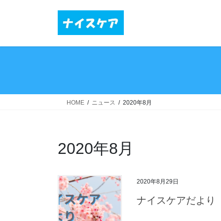
コ
ナ
ン
ビ
テ
ゲ
ン
ー
ツ
シ
へ
ョ
ス
ン
キ
に
ッ
移
HOME
ニュース
2020年8月
プ
動
2020年8月
2020年8月29日
ナイスケアだより