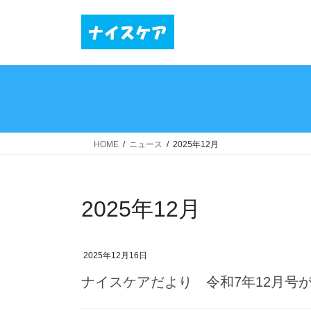
コ
ナ
ン
ビ
テ
ゲ
ン
ー
ツ
シ
へ
ョ
ス
ン
キ
に
ッ
移
HOME
ニュース
2025年12月
プ
動
2025年12月
2025年12月16日
ナイスケアだより 令和7年12月号